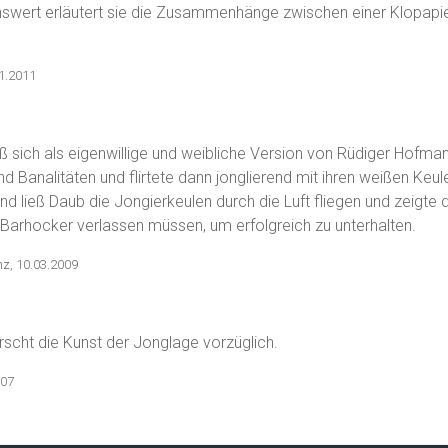
nswert erläutert sie die Zusammenhänge zwischen einer Klopapie
1.2011
 sich als eigenwillige und weibliche Version von Rüdiger Hofmann
nd Banalitäten und flirtete dann jonglierend mit ihren weißen Keul
nd ließ Daub die Jongierkeulen durch die Luft fliegen und zeigte 
 Barhocker verlassen müssen, um erfolgreich zu unterhalten.
nz, 10.03.2009
scht die Kunst der Jonglage vorzüglich.
007