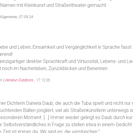
n Namen mit Kleinkunst und Straßentheater gemacht.
Allgemeine, 07.09.24
ebe und Leben, Einsamkeit und Vergänglichkeit in Sprache fasst u
ierend!
einzigartiger direkter Sprachkraft und Virtuosität, Lebens- und L
eit noch im Nacherleben, Zurückblicken und Benennen.
en
Literatur Outdoors
, 17.12.23
r Dichterin Daniela Daub, die auch die Tuba spielt und nicht nur 
uchtenden Bällen jongliert, viel als Straßenkünstlerin unterwegs 
 besonderen Moment. […] Immer wieder gelingt es Daub durch kur
r Selbstverständliches in Frage zu stellen etwa in einem Gedicht
e Zeit ist immer da. Wir sind es, die verstreichen.“