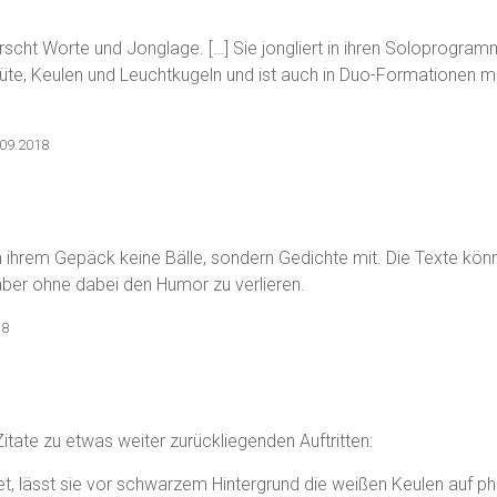
scht Worte und Jonglage. […] Sie jongliert in ihren Soloprogram
te, Keulen und Leuchtkugeln und ist auch in Duo-Formationen mi
.09.2018
, 18.09.2018
 in ihrem Gepäck keine Bälle, sondern Gedichte mit. Die Texte k
, aber ohne dabei den Humor zu verlieren.
18
itate zu etwas weiter zurückliegenden Auftritten:
t, lässt sie vor schwarzem Hintergrund die weißen Keulen auf ph