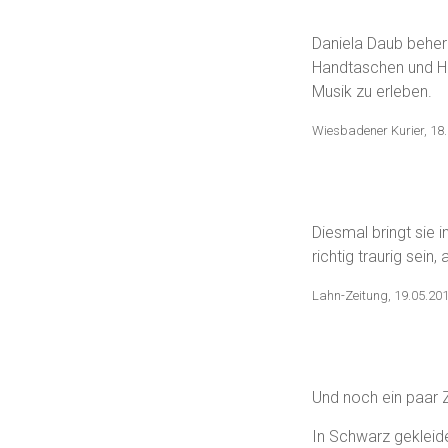
.
Daniela Daub beherr
Handtaschen und Hü
Musik zu erleben.
Wiesbadener Kurier, 18
Wiesbadener Kurier
.
Diesmal bringt sie
richtig traurig sein
Lahn-Zeitung, 19.05.20
.Aus dem
Und noch ein paar Z
In Schwarz gekleide