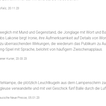
pfalz, 20.11.23
eweglich mit Mund und Gegenstand, die Jonglage mit Wort und Bal
bs Lakonie birgt Ironie, ihre Aufmerksamkeit auf Details von Wo
zu überraschenden Wirkungen, die wiederum das Publikum zu A
ong-Spiel mit Sprache, belohnt von häufigem Zwischenapplaus.
ner Kurier, 23.03.23
tehlampe, die plötzlich Leuchtkugeln aus dem Lampenschirm zaub
euse verwandelte und mit viel Geschick fünf Bälle durch die Luft
auische Neue Presse, 05.01.23