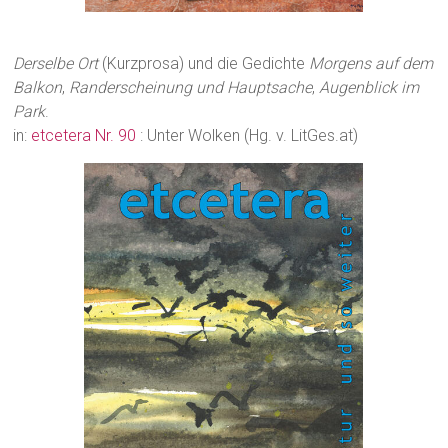
Derselbe Ort
(Kurzprosa) und die Gedichte
Morgens auf dem
Balkon
,
Randerscheinung und Hauptsache
,
Augenblick im
Park
.
in:
etcetera Nr. 90
: Unter Wolken (Hg. v. LitGes.at)