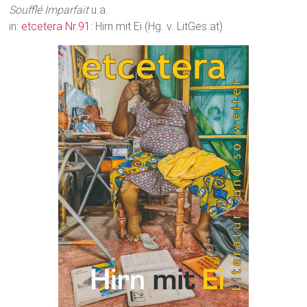
Soufflé Imparfait
u.a.
in:
etcetera Nr.91
: Hirn mit Ei (Hg. v. LitGes.at)