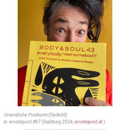
Unendliche Postkarte
(Gedicht)
in: erostepost #67 (Salzburg 2024,
erostepost.at
)